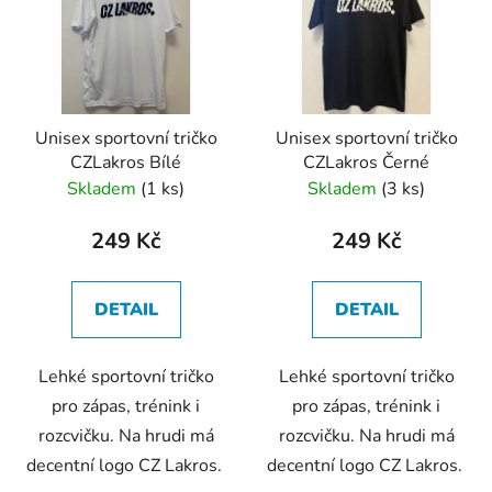
p
o
i
d
s
u
p
k
r
t
Unisex sportovní tričko
Unisex sportovní tričko
o
ů
CZLakros Bílé
CZLakros Černé
d
Skladem
(1 ks)
Skladem
(3 ks)
u
k
249 Kč
249 Kč
t
ů
DETAIL
DETAIL
Lehké sportovní tričko
Lehké sportovní tričko
pro zápas, trénink i
pro zápas, trénink i
rozcvičku. Na hrudi má
rozcvičku. Na hrudi má
decentní logo CZ Lakros.
decentní logo CZ Lakros.