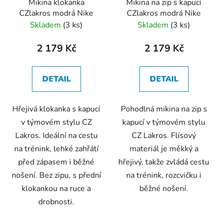
Mikina klokanka
Mikina na zip s kapucí
CZlakros modrá Nike
CZlakros modrá Nike
Skladem
(3 ks)
Skladem
(3 ks)
2 179 Kč
2 179 Kč
DETAIL
DETAIL
Hřejivá klokanka s kapucí
Pohodlná mikina na zip s
v týmovém stylu CZ
kapucí v týmovém stylu
Lakros. Ideální na cestu
CZ Lakros. Flísový
na trénink, lehké zahřátí
materiál je měkký a
před zápasem i běžné
hřejivý, takže zvládá cestu
nošení. Bez zipu, s přední
na trénink, rozcvičku i
klokankou na ruce a
běžné nošení.
drobnosti.