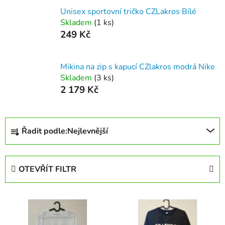
Unisex sportovní tričko CZLakros Bílé
Skladem
(1 ks)
249 Kč
Mikina na zip s kapucí CZlakros modrá Nike
Skladem
(3 ks)
2 179 Kč
Ř
Řadit podle:
Nejlevnější
a
z
e
OTEVŘÍT FILTR
n
í
V
p
ý
r