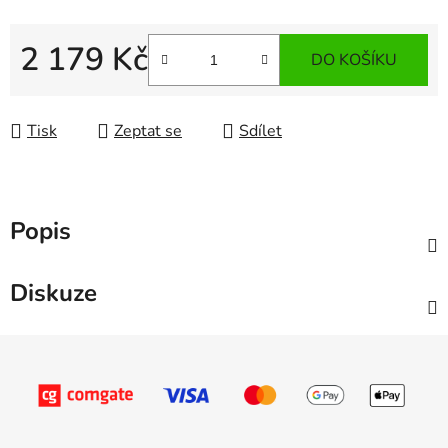
2 179 Kč
DO KOŠÍKU
Měrná cena:
Tisk
Zeptat se
Sdílet
Popis
Diskuze
Z
á
p
a