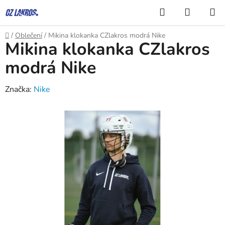
Přejít
Hledat
NÁKUP
na
KOŠÍK
obsah
Domů
/
Oblečení
/
Mikina klokanka CZlakros modrá Nike
Mikina klokanka CZlakros
modrá Nike
Značka:
Nike