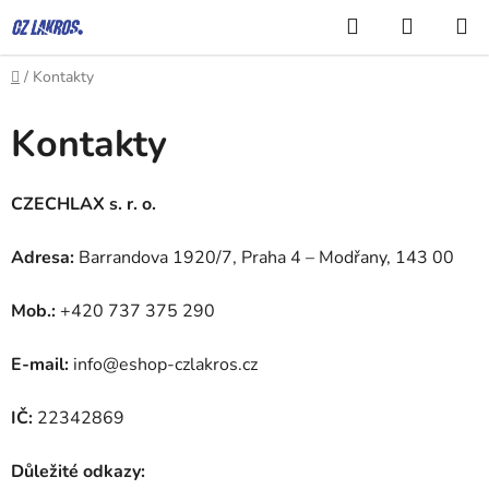
Přejít
Hledat
NÁKUP
na
KOŠÍK
obsah
Domů
/
Kontakty
Kontakty
CZECHLAX s. r. o.
Adresa:
Barrandova 1920/7, Praha 4 – Modřany, 143 00
Mob.:
+420 737 375 290
E-mail:
info@eshop-czlakros.cz
IČ:
22342869
Důležité odkazy: