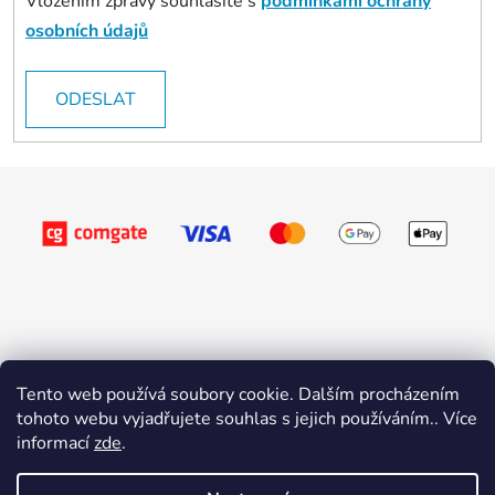
Vložením zprávy souhlasíte s
podmínkami ochrany
osobních údajů
ODESLAT
Z
á
p
a
t
í
Tento web používá soubory cookie. Dalším procházením
tohoto webu vyjadřujete souhlas s jejich používáním.. Více
informací
zde
.